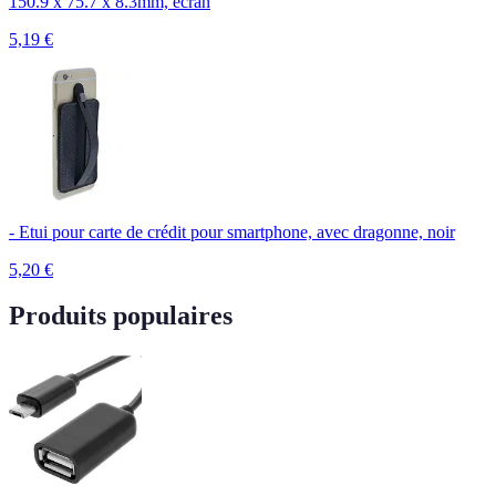
150.9 x 75.7 x 8.3mm, écran
5,19
€
- Etui pour carte de crédit pour smartphone, avec dragonne, noir
5,20
€
Produits populaires