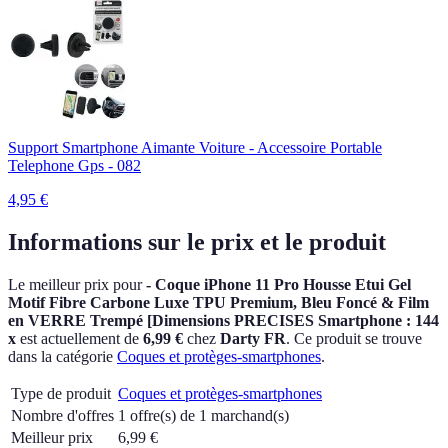
Support Smartphone Aimante Voiture - Accessoire Portable
Telephone Gps - 082
4,95
€
Informations sur le prix et le produit
Le meilleur prix pour
- Coque iPhone 11 Pro Housse Etui Gel
Motif Fibre Carbone Luxe TPU Premium, Bleu Foncé & Film
en VERRE Trempé [Dimensions PRECISES Smartphone : 144
x
est actuellement
de
6,99 €
chez
Darty FR
.
Ce produit se trouve
dans la catégorie
Coques et protèges-smartphones
.
Type de produit
Coques et protèges-smartphones
Nombre d'offres
1 offre(s) de 1 marchand(s)
Meilleur prix
6,99
€