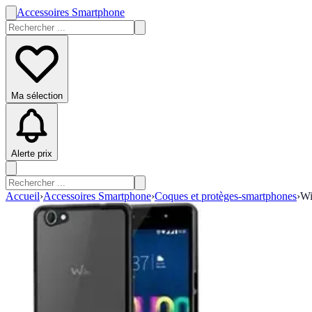
Accessoires Smartphone
Ma sélection
Alerte prix
Accueil
›
Accessoires Smartphone
›
Coques et protèges-smartphones
›
Wi