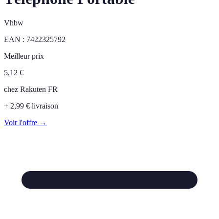
Vhbw
EAN :
7422325792
Meilleur prix
5,12
€
chez
Rakuten FR
+ 2,99 € livraison
Voir l'offre →