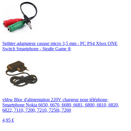
Splitter adaptateur casque micro 3,5 mm - PC PS4 Xbox ONE
Switch Smartphone - Straße Game ®
vhbw Bloc d'alimentation 220V chargeur pour téléphone,
Smartphone Nokia 6650, 6670, 6680, 6681, 6800, 6810, 6820,
6822, 7110, 7200, 7210, 7250i, 7260
4,95
€