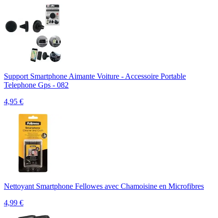
Support Smartphone Aimante Voiture - Accessoire Portable
Telephone Gps - 082
4,95
€
Nettoyant Smartphone Fellowes avec Chamoisine en Microfibres
4,99
€