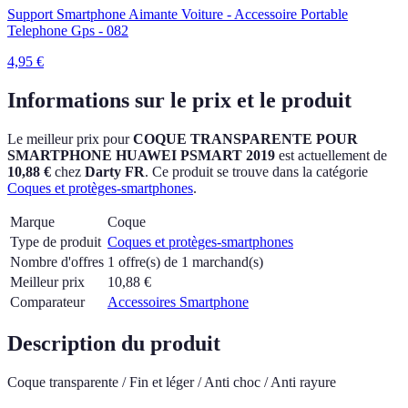
Support Smartphone Aimante Voiture - Accessoire Portable
Telephone Gps - 082
4,95
€
Informations sur le prix et le produit
Le meilleur prix pour
COQUE TRANSPARENTE POUR
SMARTPHONE HUAWEI PSMART 2019
est actuellement
de
10,88 €
chez
Darty FR
.
Ce produit se trouve dans la catégorie
Coques et protèges-smartphones
.
Marque
Coque
Type de produit
Coques et protèges-smartphones
Nombre d'offres
1 offre(s) de 1 marchand(s)
Meilleur prix
10,88
€
Comparateur
Accessoires Smartphone
Description du produit
Coque transparente / Fin et léger / Anti choc / Anti rayure