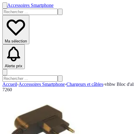
Accessoires Smartphone
Ma sélection
Alerte prix
Accueil
›
Accessoires Smartphone
›
Chargeurs et câbles
›
vhbw Bloc d'al
7260