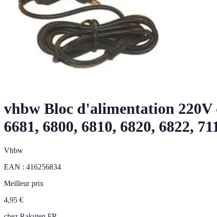
vhbw Bloc d'alimentation 220V 
6681, 6800, 6810, 6820, 6822, 71
Vhbw
EAN :
416256834
Meilleur prix
4,95
€
chez
Rakuten FR